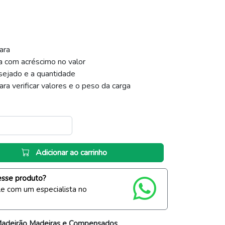
ara
a com acréscimo no valor
sejado e a quantidade
ara verificar valores e o peso da carga
Adicionar ao carrinho
esse produto?
ale com um especialista no
adeirão Madeiras e Compensados