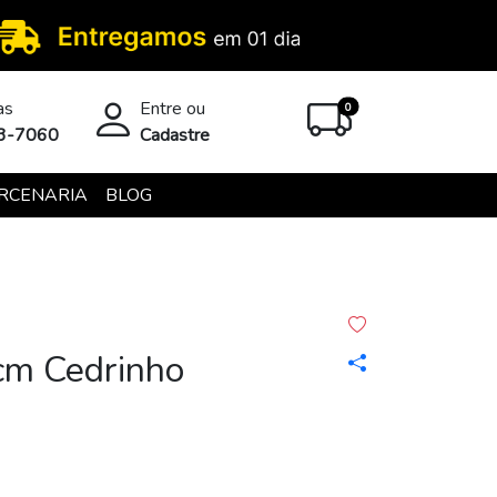
as
Entre ou
unread messages
0
53-7060
Cadastre
RCENARIA
BLOG
cm Cedrinho