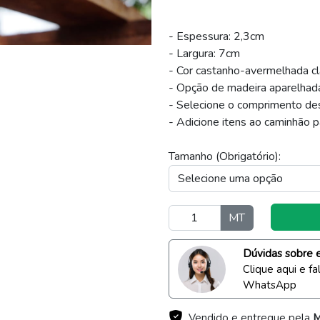
- Espessura: 2,3cm
- Largura: 7cm
- Cor castanho-avermelhada cl
- Opção de madeira aparelhad
- Selecione o comprimento de
- Adicione itens ao caminhão p
Tamanho (Obrigatório):
MT
Dúvidas sobre 
Clique aqui e f
WhatsApp
Vendido e entregue pela
M