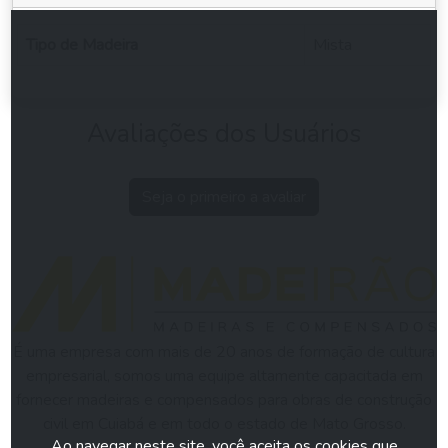
Tipo de Madeira
Mista
Avaliações dos Usuários
Seja o primeiro a avaliar
É uma empresa com mais de 20 anos de formação de cultura
empresarial, somos uma equipe altamente capacitada em
fornecer madeiras e compensados para obras de construção
civil em Cuiabá e em todo o estado de Mato Grosso.
Ao navegar neste site, você aceita os cookies que