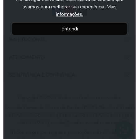
usamos para melhorar sua experiência.
Mais
informações.
Entendi
INSTITUCIONAL
ATENDIMENTO
SEGURANÇA E CONFIANÇA
Copyright ©2026 Todos os direitos reservados.
Avenida Fernando Correa da Costa, N° S/N, São José, Cuiabá
- MT, CEP 78080-535 | CNPJ 42.386.478/0001-41 | (65)
3653-7060 |
vendas@madeiraomadeiras.com
Todos os preços, regras e promoções são válidas para